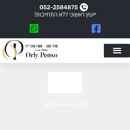
052-2584875
ייעוץ ראשוני ללא התחייבות!
פתח סרגל נגישות
צור קשר
סיפורי הצלחה
תחומי התמחות
מאמרים
דף הבית
»
מאמרים